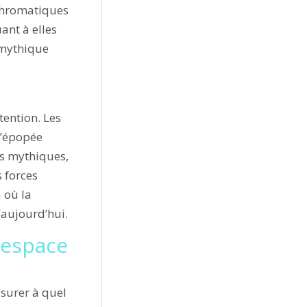
 chromatiques
ant à elles
 mythique
tention. Les
l’épopée
ns mythiques,
s forces
à où la
’aujourd’hui.
l’espace
surer à quel