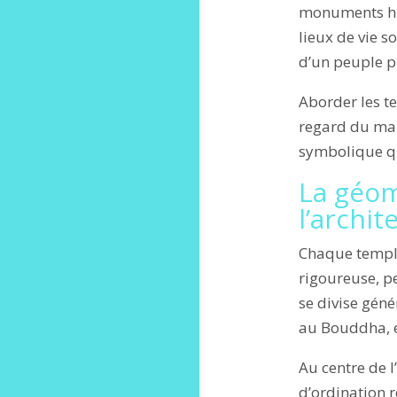
monuments his
lieux de vie s
d’un peuple 
Aborder les te
regard du mar
symbolique qu
La géom
l’archi
Chaque temple
rigoureuse, p
se divise géné
au Bouddha, e
Au centre de l’
d’ordination 