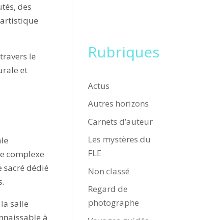
tés, des
 artistique
Rubriques
travers le
rale et
Actus
Autres horizons
Carnets d’auteur
Les mystères du
ale
FLE
Le complexe
ce sacré dédié
Non classé
s.
Regard de
photographe
, la salle
nnaissable à