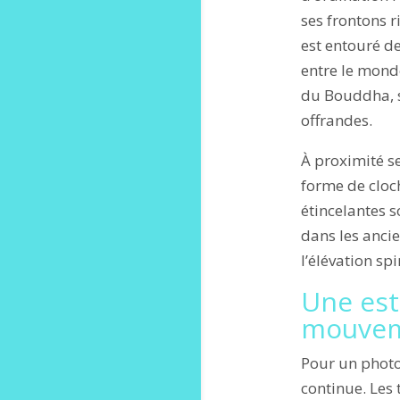
ses frontons r
est entouré d
entre le monde
du Bouddha, s
offrandes.
À proximité s
forme de cloch
étincelantes s
dans les anci
l’élévation spi
Une est
mouve
Pour un photo
continue. Les 