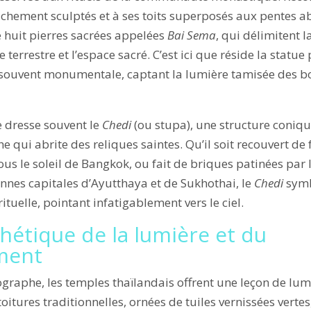
ichement sculptés et à ses toits superposés aux pentes ab
e huit pierres sacrées appelées
Bai Sema
, qui délimitent l
 terrestre et l’espace sacré. C’est ici que réside la statue
ouvent monumentale, captant la lumière tamisée des bo
e dresse souvent le
Chedi
(ou stupa), une structure coniq
e qui abrite des reliques saintes. Qu’il soit recouvert de f
ous le soleil de Bangkok, ou fait de briques patinées par l
ennes capitales d’Ayutthaya et de Sukhothai, le
Chedi
symb
rituelle, pointant infatigablement vers le ciel.
hétique de la lumière et du
ment
graphe, les temples thaïlandais offrent une leçon de lum
toitures traditionnelles, ornées de tuiles vernissées verte