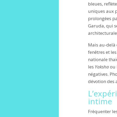
bleues, reflèt
uniques aux pr
prolongées p
Garuda, qui se
architecturale
Mais au-delà d
fenêtres et le
nationale tha
les
Yaksha
ou 
négatives. Pho
dévotion des a
L’expéri
intime
Fréquenter le