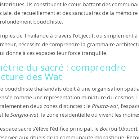
toriques. Ils constituent le cœur battant des communau
ociale, de recueillement et des sanctuaires de la mémoire
profondément bouddhiste.
mples de Thaïlande à travers l’objectif, ou simplement à 
cheur, nécessite de comprendre la grammaire architectu
i donne à ces espaces leur force tranquille.
étrie du sacré : comprendre
tecture des Wat
 bouddhiste thaïlandais obéit à une organisation spati
ensée comme une représentation miniature du cosmos. 
ralement en deux zones distinctes : le
Phutta-wat
, l’espa
t le
Sangha-wat
, la zone résidentielle où vivent les moine
espace sacré s’élève l’édifice principal, le
Bot
(ou
Ubosot
)
réservée aux rituels de la communauté monastique. Reco