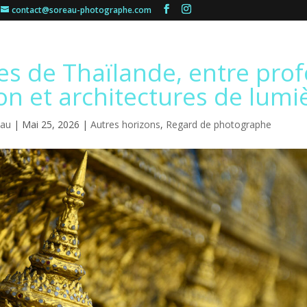
contact@soreau-photographe.com
s de Thaïlande, entre pro
on et architectures de lumi
eau
|
Mai 25, 2026
|
Autres horizons
,
Regard de photographe