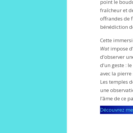
point le boud
fraîcheur et d
offrandes de f
bénédiction de
Cette immersi
Wat
impose d’ô
d’observer une
d’un geste : l
avec la pierre
Les temples de
une observati
l’âme de ce pa
Découvrez me