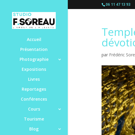
06 11 47 13 93
Temple
dévoti
Accueil
Présentation
par
Frédéric Sor
Photographie
Expositions
Livres
Reportages
Conférences
Cours
Tourisme
Blog