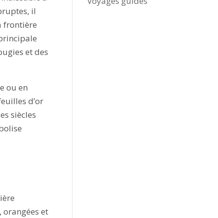
Voyages guidés
ruptes, il
a frontière
 principale
ugies et des
ue ou en
euilles d’or
es siècles
olise
ière
s, orangées et