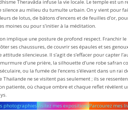
dhisme Theravāda infuse la vie locale. Le temple est un 
e silence au milieu du tumulte urbain. On y vient pour fa
leurs de lotus, de bâtons d’encens et de feuilles d’or, pour 
s moines ou pour s’initier à la méditation.
on implique une posture de profond respect. Franchir le 
ter ses chaussures, de couvrir ses épaules et ses genoux
 attitude silencieuse. Il s’agit de s’effacer pour capter l’a
e murmure d’une prière, la silhouette d’une robe safran c
 séculaire, ou la fumée de l’encens s’élevant dans un rai d
 Thaïlande ne se visitent pas seulement ; ils se ressenten
on patiente, où chaque ombre et chaque reflet révèlent u
ys.
s photographies
Visitez mes expositions
Parcourez mes li