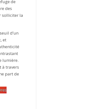
refuge de
ire des
solliciter la
seuil d’un
, et
uthenticité
ontrastant
e lumière.
t à travers
ne part de
vres