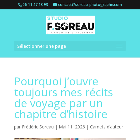
06 11 47 13 93
contact@soreau-photographe.com
Sélectionner une page
Pourquoi j’ouvre
toujours mes récits
de voyage par un
chapitre d’histoire
par
Frédéric Soreau
|
Mai 11, 2026
|
Carnets d’auteur