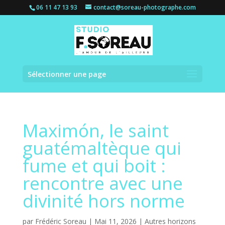
06 11 47 13 93
contact@soreau-photographe.com
Sélectionner une page
Maximón, le saint
guatémaltèque qui
fume et qui boit :
rencontre avec une
divinité hors norme
par
Frédéric Soreau
|
Mai 11, 2026
|
Autres horizons