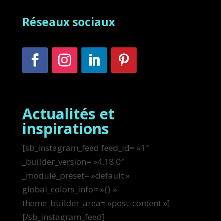
Réseaux sociaux
Actualités et
inspirations
[sb_instagram_feed feed_id= »1″
_builder_version= »4.18.0″
_module_preset= »default »
global_colors_info= »{} »
theme_builder_area= »post_content »]
[/sb_instagram_feed]